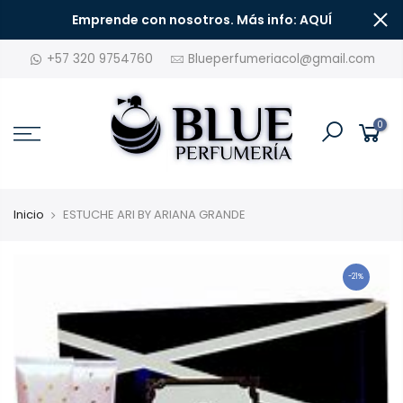
Emprende con nosotros. Más info: AQUÍ
+57 320 9754760
Blueperfumeriacol@gmail.com
0
Inicio
ESTUCHE ARI BY ARIANA GRANDE
-21%