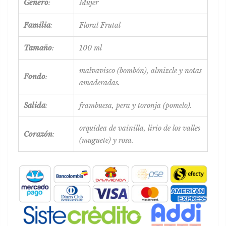
Genero
:
Mujer
Familia
:
Floral Frutal
Tamaño
:
100 ml
malvavisco (bombón), almizcle y notas
Fondo
:
amaderadas.
Salida
:
frambuesa, pera y toronja (pomelo).
orquídea de vainilla, lirio de los valles
Corazón
:
(muguete) y rosa.