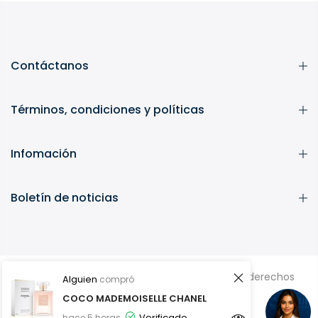
Contáctanos
Términos, condiciones y políticas
Infomación
Boletín de noticias
Copyright © 2026
Blue Perfumería.
Todos los derechos
Alguien
compró
reservados.
COCO MADEMOISELLE CHANEL
Inicio
Búsqueda
Noticias
Verificado
hace 5 horas