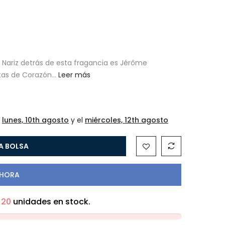
a Nariz detrás de esta fragancia es Jérôme
tas de Corazón...
Leer más
l
lunes, 10th agosto
y el
miércoles, 12th agosto
LA BOLSA
AHORA
n
20
unidades en stock.