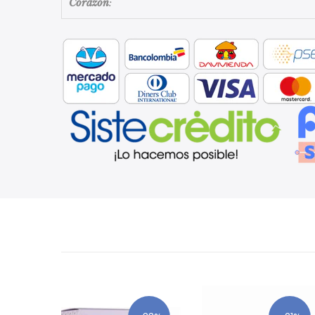
Corazón
: