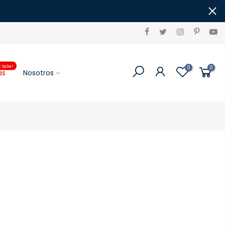
t Sale!
0
0
as
Nosotros